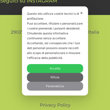
Seguici su INSTAGRAM
✕
Questo sito utilizza cookie tecnici e di
profilazione.
Puoi accettare, rifiutare o personalizzare
Via Colombo 85
i cookie premendo i pulsanti desiderati.
29027 San Polo di Podenzano (PC) Italia
Chiudendo questa informativa
continuerai senza accettare.
Accettando, sei consapevole che i tuoi
dati personali possono essere raccolti
Tel.:
+39 0523 070356
allo scopo di personalizzare e misurare
l'efficacia della pubblicità.
E-mail:
info@inwoodgroup.it
Accetta
P.IVA: PC 01819210335
Rifiuta
Personalizza
n. REA: PC-193765
Privacy Policy